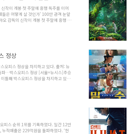
 신작이 개봉 첫 주말에 흥행 독주를 이어
대들은 어떻게 살 것인가' 100만 관객 눈앞
하야오 감독의 신작이 개봉 첫 주말에 흥행 독
co.kr [2023.10.29(일) 일간 박스오
- 영화 예매 순위 역대 관객수 별점 -
순위 play.google.com
스 정상
박스오피스 정상을 차지하고 있다. 출처: 뉴
 50만 돌파…박스오피스 정상 [서울=뉴시스]추승
하며 이틀째 박스오피스 정상을 차지하고 있다
 순위] 박스오피스끝판왕 - 영화 예매 순위 -
순위 play.google.com
스오피스 순위 1위를 기록하였다. 일간 12만
 누적매출은 229억원을 돌파하였다. ‘헌