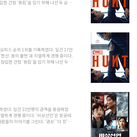
한 간첩 ‘동립’을 잡기 위해 나선 두 요원
정우성, 전혜진 주연이다. 한편 영화 '한산:
0만 명을 향해 달리는 중이다. ‘범죄도시
트레인지:대혼돈의 멀티버스’(588만 명)에 이어
스오피스 순위 1위를 기록하였다. 일간 17만
'한산: 용의 출현'과 치열하게 경쟁 중이다.
잠입한 간첩 ‘동립’을 잡기 위해 나선 두 요
 정우성, 전혜진 주연이다. 한편 영화 '한
600만명을 향해 달리는 중이다. ‘범죄도시
트레인지:대혼돈의 멀티버스’(588만 명)에 이어
록하였다. 일간 22만명의 관객을 동원하였
 치열하게 경쟁 중이다. ‘비상선언’은 항공테
들의 이야기를 그린다. ‘관상’ ‘더 킹’의
임시완 김소진 박해준 등이 출연한다.