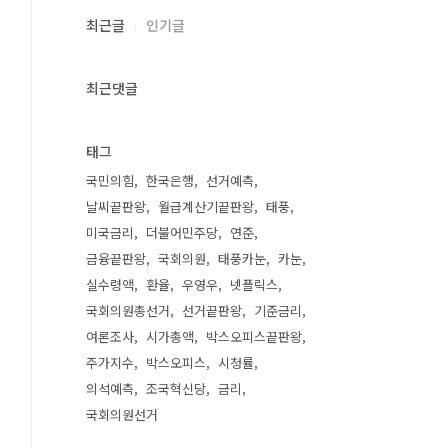
최근글
인기글
최근댓글
태그
국민의힘
한국은행
선거예측
날씨끝판왕
월급계산기끝판왕
태풍
미국금리
더불어민주당
연준
금융끝판왕
국회의원
태풍카눈
카눈
실수령액
환율
우영우
넷플릭스
국회의원총선거
선거끝판왕
기준금리
여론조사
시가총액
박스오피스끝판왕
주가지수
박스오피스
시청률
의석예측
조국혁신당
금리
국회의원선거