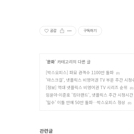
공감
구독하기
'
문화
' 카테고리의 다른 글
[박스오피스] 파묘 관객수 1100만 돌파
(0)
'마스크걸', 넷플릭스 비영어권 TV 부문 주간 시청
[정보] 역대 넷플릭스 비영어권 TV 시리즈 순위
(0)
임윤아·이준호 '킹더랜드', 넷플릭스 주간 시청시간
'밀수' 이틀 만에 50만 돌파…박스오피스 정상
(0)
관련글