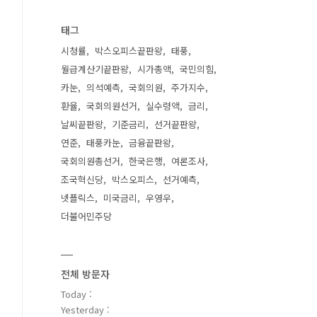
태그
시청률
박스오피스끝판왕
태풍
월급계산기끝판왕
시가총액
국민의힘
카눈
의석예측
국회의원
주가지수
환율
국회의원선거
실수령액
금리
날씨끝판왕
기준금리
선거끝판왕
연준
태풍카눈
금융끝판왕
국회의원총선거
한국은행
여론조사
조국혁신당
박스오피스
선거예측
넷플릭스
미국금리
우영우
더불어민주당
전체 방문자
Today :
Yesterday :