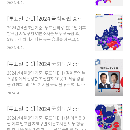
미만 차이가 나는 곳은 경합지역으로 판정하였습
대통령 선거 개표 결과 play.google.com
2024. 4. 9.
니다. 여론조사가 없는 곳은 지난 총선 결과를 반
영하였습니다. 그 결과 다음과 같이 예측되었습
니다. (본 예측 결과는 실제 개표 결과와 다를 수
[투표일 D-1] [2024 국회의원 총선거] 수도권 의석 예측
있습니다.) [부산] 총 18석 더불어민주당 3석 국
2024년 4월 9일 기준 (투표일 하루 전) 3월 이후
민의힘 7석 진보당 1석 경합 7석 해운대 갑 홍순
발표된 지역구별 여론조사를 모두 평균한 후,
헌 : 주진우 초경합 부산진 갑 서은숙 : 정성국 초
5% 이상 차이가 나는 곳은 승패를 가르고, 5%
경합 남구 박재호 : 박수영 초경합 북구 을 정명희
미만 차이가 나는 곳은 경합지역으로 판정하였습
: 박성훈 초경합 사상 배재정 : 김대식 초경합 사하
2024. 4. 9.
니다. 여론조사가 없는 곳은 지난 총선 결과를 반
을 이재성 : 조경태 초경합 강서 변성완 : 김도읍
영하였습니다. 그 결과 다음과 같이 예측되었습
초경합 [부산] 최종 예측 총 18석 더불어민주당 3
니다. (본 예측 결과는 실제 개표 결과와 다를 수
[투표일 D-1] [2024 국회의원 총선거] 초접전지 TOP 10
석 ~ ..
있습니다.) [서울] 총 48석 더불어민주당 33석 국
2024년 4월 9일 기준 (투표일 D-1) 김어준의 뉴
민의힘 6석 경합 9석 동대문 을 장경태 : 김경진
스공장에서 선정한 초접전지 10곳 1. 서울 강남
민주 우세 중구성동 을 박성준 : 이혜훈 민주 우세
을 강청희 : 박수민 2. 서울 동작 을 류삼영 : 나경
용산 강태웅 : 권영세 민주 우세 영등포 을 김민석
원 3. 인천 동미추홀 을 남영희 : 윤상현 4. 충남 서
: 박용찬 민주 우세 양천 갑 황희 : 구자룡 민주 우
2024. 4. 9.
산태안 조한기 : 성일종 5. 충남 보령서천 나소열 :
세 광진 갑 이정헌 : 김병민 민주 우세 송파 병 남
장동혁 6. 강원 강릉 김중남 : 권성동 7. 울산 남구
인순 : 김근식 민주 우세 송파 갑 조재희 : 박정훈
갑 전은수 : 김상욱 8. 부산 강서 변성완 : 김도읍
[투표일 D-1] [2024 국회의원 총선거] 전국 지역구 선거예측
초..
9. 부산 사하 을 이재성 : 조경태 10. 경남 진주 갑
2024년 4월 9일 기준 (투표일 D-1) 본 예측은 3
갈상돈 : 박대출 ※ 아래 앱을 설치하면 2024 국
월 이후 발표된 지역구별 여론조사를 모두 평균
회의원 총선거 선거결과를 예측해볼 수 있습니
한 후, 5% 이상 차이가 나는 곳은 승패를 가르고,