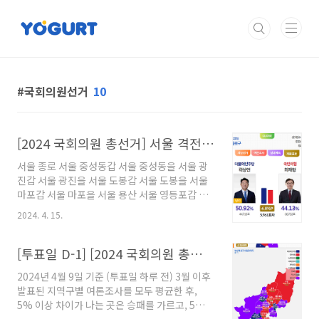
본문 바로가기
국회의원선거
10
[2024 국회의원 총선거] 서울 격전지 개표결과
서울 종로 서울 중성동갑 서울 중성동을 서울 광
진갑 서울 광진을 서울 도봉갑 서울 도봉을 서울
마포갑 서울 마포을 서울 용산 서울 영등포갑 서
울 영등포을 서울 양천갑 서울 동작갑 서울 동작
2024. 4. 15.
을 서울 송파병 서울 강동갑 ※ 아래 앱을 설치하
면 2024 국회의원 총선거 개표결과를 확인할 수
있습니다.
[투표일 D-1] [2024 국회의원 총선거] 부산 울산 경남 의석 예측
https://play.google.com/store/apps/details?
2024년 4월 9일 기준 (투표일 하루 전) 3월 이후
id=me.yogurthelp.election 선거끝판
발표된 지역구별 여론조사를 모두 평균한 후,
왕-2024국회의원선거개표결과 - Google Play
5% 이상 차이가 나는 곳은 승패를 가르고, 5%
앱 2024년 국회의원 선거 정보 / 역대 국회의원 /