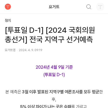
검색하기
요거트
티스토리
정치
[투표일 D-1] [2024 국회의원
총선거] 전국 지역구 선거예측
요거트앱
2024. 4. 9. 09:19
2024년 4월 9일 기준
(투표일 D-1)
본 예측은
3월 이후 발표된 지역구별 여론조사를 모두 평균
한
후,
5% 이상 차이가 나는 곳은 승패
를 가르고,