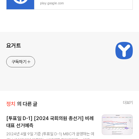
play.google.com
로그 정보
요거트
구독하기
더보기
정치
의 다른 글
[투표일 D-1] [2024 국회의원 총선거] 비례
대표 선거예측
글 내용
2024년 4월 9일 기준 (투표일 D-1) MBC가 운영하는 여