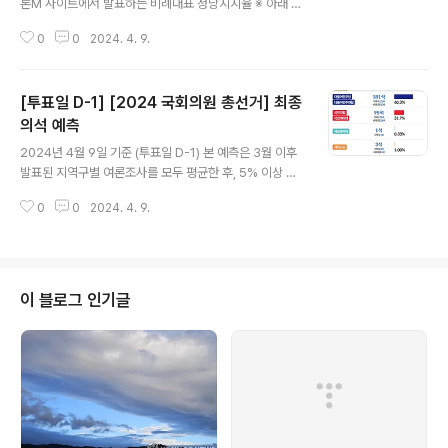
론M 사이트에서 발표하는 비례대표 정당지지율 ※ 아래 앱
을 설치하면 2024 국회의원 총선거 선거결과를 예측해볼
0
0
2024. 4. 9.
수 있습니다. https://play.google.com/store/apps/
details?id=me.yogurthelp.election 선거끝판왕-20
24국회의원선거예측(여론조사) - Google Play 앱 202
[투표일 D-1] [2024 국회의원 총선거] 최종
4년 국회의원 선거 정보 / 역대 국회의원 / 대통령 선거 개
표 결과 play.google.com
의석 예측
글 내용
2024년 4월 9일 기준 (투표일 D-1) 본 예측은 3월 이후
발표된 지역구별 여론조사를 모두 평균한 후, 5% 이상 차
이가 나는 곳은 승패를 가르고, 5% 미만 차이가 나는 곳은
0
0
2024. 4. 9.
경합지역으로 가른 후, 양당에 균등 배분하였습니다. 여론
조사가 없는 곳은 지난 총선 결과를 반영하였습니다. 그 결
과 다음과 같이 예측되었습니다. (예측 결과는 실제 투표 결
과와 다를 수 있습니다.) 총의석 300석 진보 199석 : 보수
101석 더불어민주당 181석 조국혁신당 15석 새로운미래
이 블로그 인기글
1석 진보당 2석 국민의힘 95석 개혁신당 3석 자유통일당
2석 무소속 1석 ※ 자세한 여론조사 내용은 아래 앱을 설치
하면 볼 수 있습니다. https://play.google.com/store/
apps/details?id=me.y..