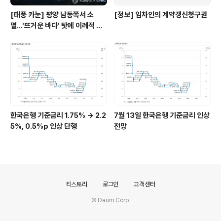
[태풍 카눈] 평양 남동쪽서 소
[정보] 임차인의 계약갱신청구권
멸…'뜨거운 바다' 탓에 이례적 긴
수명
한국은행 기준금리 1.75% → 2.2
7월 13일 한국은행 기준금리 인상
5%, 0.5%p 인상 단행
전망
의안내
티스토리
로그인
고객센터
© Daum Corp.