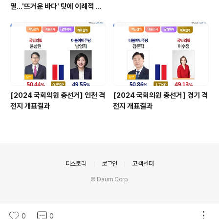
멸…'뜨거운 바다' 탓에 이례적 긴
수명
[2024 국회의원 총선거] 인천 격
[2024 국회의원 총선거] 경기 격
전지 개표결과
전지 개표결과
의안내
티스토리
로그인
고객센터
© Daum Corp.
0
0