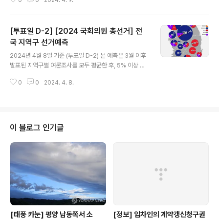
경합지역으로 가른 후, 양당에 균등 배분하였습니다. 여론
조사가 없는 곳은 지난 총선 결과를 반영하였습니다. 그 결
과 다음과 같이 예측되었습니다. (예측 결과는 실제 투표 결
[투표일 D-2] [2024 국회의원 총선거] 전
과와 다를 수 있습니다.) 총의석 300석 진보 199석 : 보수
101석 더불어민주당 181석 조국혁신당 15석 새로운미래
국 지역구 선거예측
글 내용
1석 진보당 2석 국민의힘 95석 개혁신당 3석 자유통일당
2024년 4월 8일 기준 (투표일 D-2) 본 예측은 3월 이후
2석 무소속 1석 ※ 자세한 여론조사 내용은 아래 앱을 설치
발표된 지역구별 여론조사를 모두 평균한 후, 5% 이상 차
하면 볼 수 있습니다. https://play.google.com/store/
이가 나는 곳은 승패를 가르고, 5% 미만 차이가 나는 곳은
apps/details?id=me.y..
0
0
2024. 4. 8.
경합지역으로 판정하였습니다. 여론조사가 없는 곳은 지난
총선 결과를 반영하였습니다. 그 결과 다음과 같이 예측되
었습니다. 본 예측 결과는 실제 개표결과와 다를 수 있습니
다. [전국 지역구] 총 254석 더불어민주당 153석 국민의
힘 62석 새로운미래 1석 진보당 2석 무소속 1석 경합 35
이 블로그 인기글
석 아래 앱을 설치하면 2024 국회의원 총선거 선거결과를
예측해볼 수 있습니다. https://play.google.com/stor
e/apps/details?id=me.yogurthelp.election 선거
끝판왕-2024국회의원선거예측..
[태풍 카눈] 평양 남동쪽서 소
[정보] 임차인의 계약갱신청구권