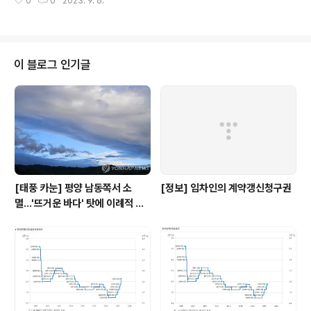
0
0
2023. 9. 6.
마땅한 투자처를 찾지 못한 자금이 은행으로 향했다. 은행
권에서는 4%대 금리를 제공하는 상품이 다시 등장하고 있
다. 11조 몰린 은행 예금…금리 어디가 높나 [서울=뉴시스]
이주혜 기자 = 주요 시중은행의 예금으로 한 달 만에 11조
원이 넘는 자금이 몰렸다 www.newsis.com [예금 금리
이 블로그 인기글
조회 - 예금금리 끝판왕 앱] 예금금리 끝판왕 앱을 활용하
면 현재 금리가 가장 높은 은행을 쉽게 찾을 수 있다. 예금
금리끝판왕 - 실시간 예금금리 조회 - Google Play 앱
금융기관 예금 금리 조회 / 예금 금리 계산기 / 기준 금리..
[태풍 카눈] 평양 남동쪽서 소
[정보] 임차인의 계약갱신청구권
멸…'뜨거운 바다' 탓에 이례적 긴
수명