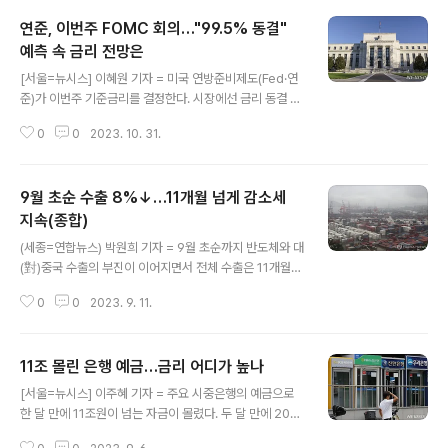
5∼5.50%로 동결…파월 "당분간 긴축 유지"(종합2보) |
연준, 이번주 FOMC 회의…"99.5% 동결"
연합뉴스 (워싱턴 뉴욕=연합뉴스) 조준형 강병철 이지헌
특파원 = 미국의 중앙은행인 연방준비제도(Fed·연준)는 2
예측 속 금리 전망은
글 내용
0일(현지시간) 시장의 예상대로 기준 ... www.yna.co.kr
[서울=뉴시스] 이혜원 기자 = 미국 연방준비제도(Fed·연
[미국 연준 기준금리 변화 추이 - 금리끝판왕 앱] 금리끝판
준)가 이번주 기준금리를 결정한다. 시장에선 금리 동결 전
왕 - 예금금리 대출금리 실시간 조회 - Google Play 앱
망이 지배적인 가운데, 3분기 경제성장률 호조로 연준의
예금금리와 대출금리를 실시간으로 조회한 후 비교 pl..
0
0
2023. 10. 31.
금리 정책에 변수가 될지 주목된다. 연준, 이번주 FOMC
회의…"99.5% 동결" 예측 속 금리 전망은 [서울=뉴시스]
이혜원 기자 = 미국 연방준비제도(Fed·연준)가 이번주 기
9월 초순 수출 8%↓…11개월 넘게 감소세
준금리를 결정한다 www.newsis.com [미국 기준금리
변동추이 - 금리끝판왕 APP] 금리끝판왕 - 예금금리 대출
지속(종합)
글 내용
금리 실시간 조회 - Google Play 앱 예금금리와 대출금
(세종=연합뉴스) 박원희 기자 = 9월 초순까지 반도체와 대
리를 실시간으로 조회한 후 비교 play.google.com
(對)중국 수출의 부진이 이어지면서 전체 수출은 11개월
넘게 감소세가 지속됐다. 9월 초순 수출 8%↓…11개월 넘
0
0
2023. 9. 11.
게 감소세 지속(종합) | 연합뉴스 (세종=연합뉴스) 박원희
기자 = 9월 초순까지 반도체와 대(對)중국 수출의 부진이
이어지면서 전체 수출은 11개월 넘게 감소세가 지속됐다.
11조 몰린 은행 예금…금리 어디가 높나
www.yna.co.kr 금융끝판왕 - 주가지수 시가총액 환율
글 내용
조회 - Google Play 앱 주가지수, 시가총액, 환율을 실시
[서울=뉴시스] 이주혜 기자 = 주요 시중은행의 예금으로
간으로 조회 play.google.com
한 달 만에 11조원이 넘는 자금이 몰렸다. 두 달 만에 20조
원 이상이 늘었으며 5개월 연속 증가세를 지속하고 있다.