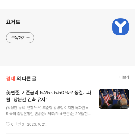
로그 정보
요거트
구독하기
더보기
경제
의 다른 글
美연준, 기준금리 5.25∼5.50%로 동결…파
월 "당분간 긴축 유지"
글 내용
(워싱턴 뉴욕=연합뉴스) 조준형 강병철 이지헌 특파원 =
미국의 중앙은행인 연방준비제도(Fed·연준)는 20일(현지
시간) 시장의 예상대로 기준 금리를 동결했다. 그러나 연내
0
0
2023. 9. 21.
한차례 소폭 추가 인상을 사실상 예고하면서 긴축 기조를
당분간 유지할 것임을 분명히 했다. 美연준, 기준금리 5.2