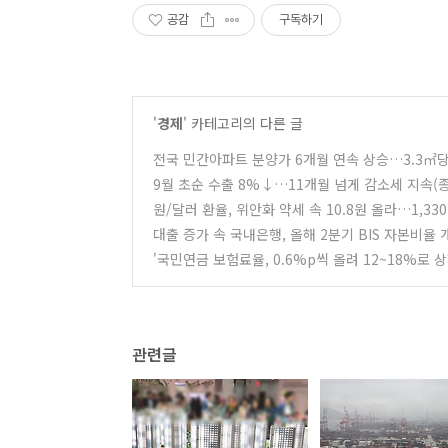
공감
구독하기
'
경제
' 카테고리의 다른 글
전국 민간아파트 분양가 6개월 연속 상승…3.3㎡당
9월 초순 수출 8%↓…11개월 넘게 감소세 지속(
원/달러 환율, 위안화 약세 속 10.8원 올라…1,33
대출 증가 속 국내은행, 올해 2분기 BIS 자본비율 
'국민연금 보험료율, 0.6%p씩 올려 12~18%로
관련글