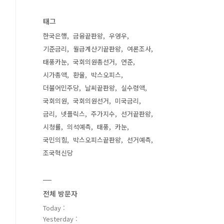
태그
한국은행
금융끝판왕
우영우
기준금리
월급계산기끝판왕
여론조사
태풍카눈
국회의원총선거
연준
시가총액
환율
박스오피스
더불어민주당
날씨끝판왕
실수령액
국회의원
국회의원선거
미국금리
금리
넷플릭스
주가지수
선거끝판왕
시청률
의석예측
태풍
카눈
국민의힘
박스오피스끝판왕
선거예측
조국혁신당
전체 방문자
Today :
Yesterday :