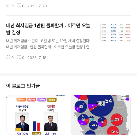
로 보인다고 로이터통신이 17일(현지시간) 전망했다. '마지막은 언제?' 연준 기
0
0
2023. 7. 20.
준금리 인상 앞두고 논쟁 심화 | 연합뉴스 (서울=연합뉴스) 차병섭 기자 = 미국
연방준비제도(Fed·연준)가 다음 주 기준금리를 인상할 것이라는 전망이 지배적
인 가운데, 이달 이후 추가... www.yna.co.kr 출처: 연합뉴스 (https://www.
내년 최저임금 1만원 돌파할까…이르면 오늘
yna.co.kr/)
밤 결정
글 내용
내년 최저임금 수준이 18일 밤 또는 19일 새벽 결정된다.
내년 최저임금 1만원 돌파할까…이르면 오늘밤 결정 | 연합
뉴스 (서울=연합뉴스) 김승욱 기자 = 내년 최저임금 수준
0
0
2023. 7. 18.
이 18일 밤 또는 19일 새벽 결정된다. www.yna.co.kr 출
처: 연합뉴스 (https://www.yna.co.kr/) 월급계산기끝판
왕-2023월급 연봉 실수령액 퇴직금 계산 - Google Pla
y 앱 월급 연봉 실수령액 / 퇴직금 계산기 play.google.c
om
이 블로그 인기글