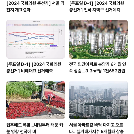
[2024 국회의원 총선거] 서울 격
[투표일 D-1] [2024 국회의원
전지 개표결과
총선거] 전국 지역구 선거예측
[투표일 D-1] [2024 국회의원
전국 민간아파트 분양가 6개월 연
총선거] 비례대표 선거예측
속 상승…3.3㎡당 1천653만원
입추에도 폭염…내일부터 태풍 카
서울 아파트값 바닥 다지고 오르
눈 영향 전국에 비
나…실거래가지수 5개월째 상승