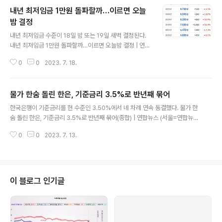
내년 최저임금 1만원 돌파할까…이르면 오늘
밤 결정
글 내용
내년 최저임금 수준이 18일 밤 또는 19일 새벽 결정된다.
내년 최저임금 1만원 돌파할까…이르면 오늘밤 결정 | 연합
뉴스 (서울=연합뉴스) 김승욱 기자 = 내년 최저임금 수준
0
0
2023. 7. 18.
이 18일 밤 또는 19일 새벽 결정된다. www.yna.co.kr 출
처: 연합뉴스 (https://www.yna.co.kr/) 월급계산기끝판
왕-2023월급 연봉 실수령액 퇴직금 계산 - Google Pla
물가 한숨 돌린 한은, 기준금리 3.5%로 반년째 묶어
y 앱 월급 연봉 실수령액 / 퇴직금 계산기 play.google.c
글 내용
om
한국은행이 기준금리를 현 수준인 3.50%에서 네 차례 연속 동결했다. 물가 한
숨 돌린 한은, 기준금리 3.5%로 반년째 묶어(종합) | 연합뉴스 (서울=연합뉴
스) 신호경 박대한 민선희 기자 = 한국은행이 지난 2·4·5월에 이어 13일 기준
0
0
2023. 7. 13.
금리를 다시 3.50%로 묶었다. www.yna.co.kr 출처: 연합뉴스(https://ww
w.yna.co.kr/)
이 블로그 인기글