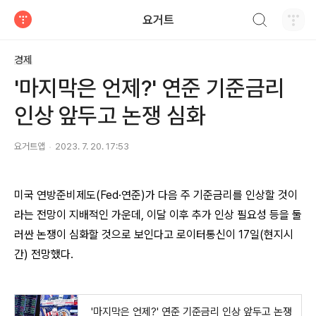
검색하기
요거트
티스토리
경제
'마지막은 언제?' 연준 기준금리
인상 앞두고 논쟁 심화
요거트앱
2023. 7. 20. 17:53
미국 연방준비제도(Fed·연준)가 다음 주 기준금리를 인상할 것이
라는 전망이 지배적인 가운데, 이달 이후 추가 인상 필요성 등을 둘
러싼 논쟁이 심화할 것으로 보인다고 로이터통신이 17일(현지시
간) 전망했다.
'마지막은 언제?' 연준 기준금리 인상 앞두고 논쟁