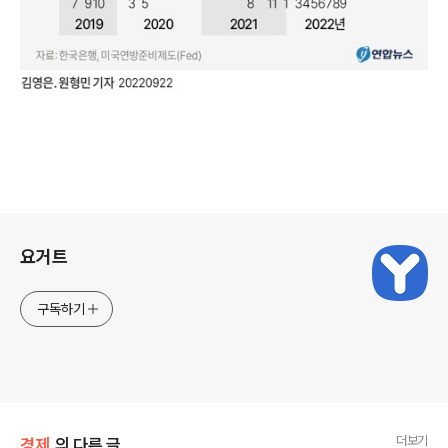
로그 정보
요거트
구독하기
더보기
경제
의 다른 글