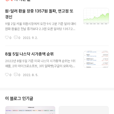
원-달러 환율 장중 1357원 돌파, 연고점 또
경신
글 내용
9월 2일 서울 외환시장에서 오전 9시 2분 기준 달러 대비
원화 환율은 전날 종가보다 2.3원 오른 달러당 1357.2원
까지 올랐다. 환율은 전날 기록한 장중 연고점(1355.1원)
0
0
2022. 9. 2.
을 하루 만에 갈아치웠다.
8월 5일 나스닥 시가총액 순위
글 내용
2022년 8월 5일 기준 미국 나스닥 시가총액 순위는 1위
애플, 2위 마이크로소프트, 3위 알파벳(구글의 모회사)이
차지했다. 알파벳의 시가 총액은 A~C주 전체의 가치를 합
0
0
2022. 8. 5.
산해 계산한다. 알파벳의 주식은 의결권의 유무를 기준으
로 A, B, C 세 종류로 나뉜다. 이 중 B주는 구글의 창업자
인 래리 페이지와 세르게이 브린이 보유한 비상장 주식으
로, 주당 10표의 의결권이 주어진다. 일반 거래가 가능한
주식은 A와 C주로 A주는 주당 1표의 의결권이 있으며, C
이 블로그 인기글
주는 의결권이 주어지지 않는다. 이에 따라 알파벳의 시가
총액을 합산하면 약 2,007조원으로 나스닥 3위에 해당한
다. 뒤이어 아마존과 테슬라가 4~5위를 기록하였다.