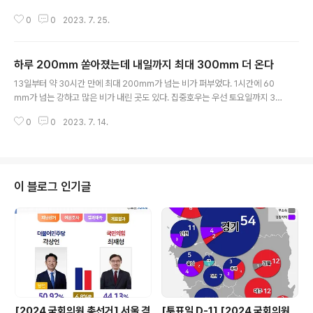
의 위치 및 전화번호를 간편한 터치로 검색하세요. 아래 링
0
0
2023. 7. 25.
크를 통해 앱을 설치할 수 있습니다. 전화번호끝판왕 - 긴
급 금융 교통 생활 필수 전화번호부 - Google Play 앱 꼭
필요한 전화번호만 모아놓은 필수 전화번호부 play.goog
하루 200㎜ 쏟아졌는데 내일까지 최대 300㎜ 더 온다
le.com
글 내용
13일부터 약 30시간 만에 최대 200㎜가 넘는 비가 퍼부었다. 1시간에 60
㎜가 넘는 강하고 많은 비가 내린 곳도 있다. 집중호우는 우선 토요일까지 30
0㎜ 이상 내릴 전망이다. 장맛비는 다음주 토요일인 23일까지 지속될 전망이
0
0
2023. 7. 14.
다. 하루 200㎜ 쏟아졌는데 내일까지 최대 300㎜ 더 온다 (서울=뉴스1)
황덕현 기후환경전문기자 | 13일부터 약 30시간 만에 최대 200㎜가 넘는
비가 퍼부었다. 1시간에 60㎜가 넘는 강하고 많은 비가 내린 곳도 있다.집중
호우는 우선 토요일까지 300㎜ 이상 www.news1.kr 출처: 뉴스1 (https://
www.news1.kr/)
이 블로그 인기글
[2024 국회의원 총선거] 서울 격
[투표일 D-1] [2024 국회의원