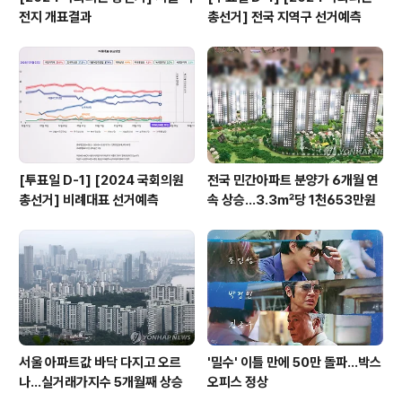
전지 개표결과
총선거] 전국 지역구 선거예측
[투표일 D-1] [2024 국회의원
전국 민간아파트 분양가 6개월 연
총선거] 비례대표 선거예측
속 상승…3.3㎡당 1천653만원
서울 아파트값 바닥 다지고 오르
'밀수' 이틀 만에 50만 돌파…박스
나…실거래가지수 5개월째 상승
오피스 정상