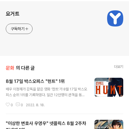
로그 정보
요거트
구독하기
더보기
문화
의 다른 글
8월 17일 박스오피스 "헌트" 1위
글 내용
배우 이정재가 감독을 맡은 영화 ‘헌트’가 8월 17일 박스오
피스 순위 1위를 기록하였다. 일간 12만명의 관객을 동원
하였고, 누적 220만명을 달성하였으며, 누적매출은 229
0
0
2022. 8. 18.
억원을 돌파하였다. ‘헌트’는 이정재의 감독 데뷔작으로 19
80년대 안기부에 잠입한 간첩 ‘동립’을 잡기 위해 나선 두
요원이 서로를 의심하며 벌어지는 이야기를 담았다. 이정
"이상한 변호사 우영우" 넷플릭스 8월 2주차
재, 정우성, 전혜진 주연이다. 한편 영화 '한산:용의 출현'은