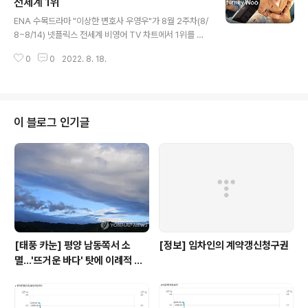
관객 손익분기점 600만명을 돌파하고 700만 명을 향해
전세계 1위
글 내용
달리는 중이다. ‘범죄도시(1269만 명)’, ‘탑건:매버릭’(75
ENA 수목드라마 "이상한 변호사 우영우"가 8월 2주차(8/
2만 명), ‘닥터 스트레인지:대혼돈의 멀티버스’(588만 명)
8~8/14) 넷플릭스 전세계 비영어 TV 차트에서 1위를 기
에 이어 올해 4번 째로 관객 500만명을 돌파하였다.
록하였다. 7월 1주차와 2주차에 1위를 기록하고, 3주차에
0
0
2022. 8. 18.
ALBA:시즌1에 잠시 1위를 내어준 뒤, 3주 연속 다시 1위
를 차지한 것이다. 한 주간 총 6936만 시청시간을 달성해
2위 'Pasión de Gavilanes: Season 2'의 2395만 시
간을 큰 폭으로 따돌렸다. "이상한 변호사 우영우"는 일본,
대만, 홍콩, 베트남, 인도네시아, 말레이시아, 필리핀 등지
이 블로그 인기글
에서 모두 1위를 기록하는 등 아시아권을 중심으로 선풍적
인 인기를 끌고 있다. 일본 대만 홍콩 베트남 인도네시아 말
레이시아 필리핀
[태풍 카눈] 평양 남동쪽서 소
[정보] 임차인의 계약갱신청구권
멸…'뜨거운 바다' 탓에 이례적 긴
수명