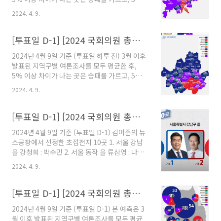
종 예측 총 2석 더불어민주당 1석 새로운 미래 1
미만 차이가 나는 곳은 경합지역으로 판정하였습
석 [충남] 총 11석 더불어민주당 5석 국민의힘 2
2024. 4. 9.
니다. 여론조사가 없는 곳은 지난 총선 결과를 반
석 경합 4석 천안 갑 문진석 : 신범철 민주 우세 당
영하였습니다. 그 결과 다음과 같이 예측되었습
진 어기구 : 정용선 민주 우세 공주부여청양 박수
니다. (본 예측 결과는 실제 개표 결과와 다를 수
[투표일 D-1] [2024 국회의원 총선거] 수도권 의석 예측
현 : ..
있습니다.) [부산] 총 18석 더불어민주당 3석 국
2024년 4월 9일 기준 (투표일 하루 전) 3월 이후
민의힘 7석 진보당 1석 경합 7석 해운대 갑 홍순
발표된 지역구별 여론조사를 모두 평균한 후,
헌 : 주진우 초경합 부산진 갑 서은숙 : 정성국 초
5% 이상 차이가 나는 곳은 승패를 가르고, 5%
경합 남구 박재호 : 박수영 초경합 북구 을 정명희
미만 차이가 나는 곳은 경합지역으로 판정하였습
: 박성훈 초경합 사상 배재정 : 김대식 초경합 사하
2024. 4. 9.
니다. 여론조사가 없는 곳은 지난 총선 결과를 반
을 이재성 : 조경태 초경합 강서 변성완 : 김도읍
영하였습니다. 그 결과 다음과 같이 예측되었습
초경합 [부산] 최종 예측 총 18석 더불어민주당 3
니다. (본 예측 결과는 실제 개표 결과와 다를 수
[투표일 D-1] [2024 국회의원 총선거] 초접전지 TOP 10
석 ~ ..
있습니다.) [서울] 총 48석 더불어민주당 33석 국
2024년 4월 9일 기준 (투표일 D-1) 김어준의 뉴
민의힘 6석 경합 9석 동대문 을 장경태 : 김경진
스공장에서 선정한 초접전지 10곳 1. 서울 강남
민주 우세 중구성동 을 박성준 : 이혜훈 민주 우세
을 강청희 : 박수민 2. 서울 동작 을 류삼영 : 나경
용산 강태웅 : 권영세 민주 우세 영등포 을 김민석
원 3. 인천 동미추홀 을 남영희 : 윤상현 4. 충남 서
: 박용찬 민주 우세 양천 갑 황희 : 구자룡 민주 우
2024. 4. 9.
산태안 조한기 : 성일종 5. 충남 보령서천 나소열 :
세 광진 갑 이정헌 : 김병민 민주 우세 송파 병 남
장동혁 6. 강원 강릉 김중남 : 권성동 7. 울산 남구
인순 : 김근식 민주 우세 송파 갑 조재희 : 박정훈
갑 전은수 : 김상욱 8. 부산 강서 변성완 : 김도읍
[투표일 D-1] [2024 국회의원 총선거] 전국 지역구 선거예측
초..
9. 부산 사하 을 이재성 : 조경태 10. 경남 진주 갑
2024년 4월 9일 기준 (투표일 D-1) 본 예측은 3
갈상돈 : 박대출 ※ 아래 앱을 설치하면 2024 국
월 이후 발표된 지역구별 여론조사를 모두 평균