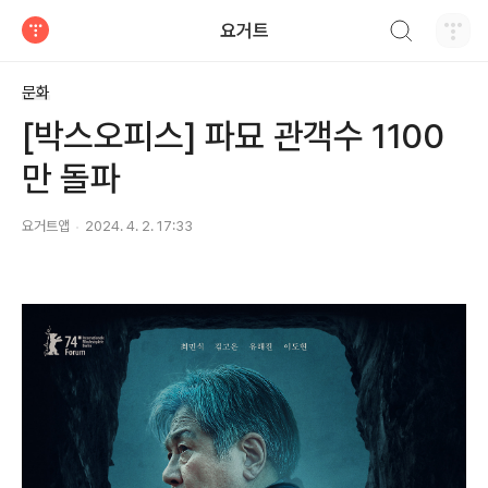
검색하기
요거트
티스토리
문화
[박스오피스] 파묘 관객수 1100
만 돌파
요거트앱
2024. 4. 2. 17:33