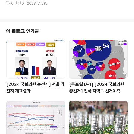
0
0
2023. 7. 28.
이준호 '킹더랜드', 넷플릭스 주간 시청시간 다시 1위 | 연합
뉴스 (서울=연합뉴스) 오명언 기자 = 임윤아와 이준호 주
연의 로맨틱 코미디 '킹더랜드'가 또다시 넷플릭스 비영어
권 TV 부문 주간 시청시간 1위를 ... www.yna.co.kr [넷
플릭스 주간 차트 - 한국] 시청률끝판왕 - TV 시청률 - G
이 블로그 인기글
oogle Play 앱 일간 / 주간 / 역대 TV 시청률 순위 play.
google.com
[2024 국회의원 총선거] 서울 격
[투표일 D-1] [2024 국회의원
전지 개표결과
총선거] 전국 지역구 선거예측