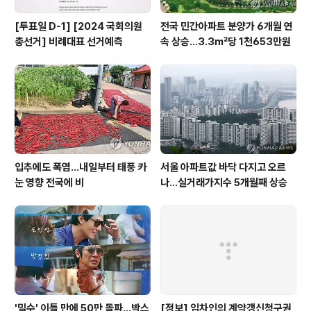
[투표일 D-1] [2024 국회의원
전국 민간아파트 분양가 6개월 연
총선거] 비례대표 선거예측
속 상승…3.3㎡당 1천653만원
입추에도 폭염…내일부터 태풍 카
서울 아파트값 바닥 다지고 오르
눈 영향 전국에 비
나…실거래가지수 5개월째 상승
'밀수' 이틀 만에 50만 돌파…박스
[정보] 임차인의 계약갱신청구권