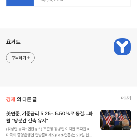
play.google.com
로그 정보
요거트
구독하기
더보기
경제
의 다른 글
美연준, 기준금리 5.25∼5.50%로 동결…파
월 "당분간 긴축 유지"
글 내용
(워싱턴 뉴욕=연합뉴스) 조준형 강병철 이지헌 특파원 =
미국의 중앙은행인 연방준비제도(Fed·연준)는 20일(현지