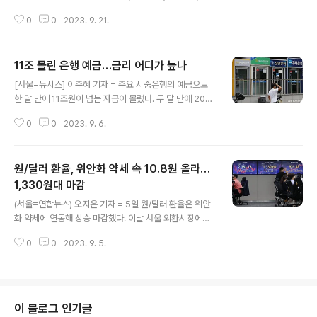
시간) 시장의 예상대로 기준 금리를 동결했다. 그러나 연내
0
0
2023. 9. 21.
한차례 소폭 추가 인상을 사실상 예고하면서 긴축 기조를
당분간 유지할 것임을 분명히 했다. 美연준, 기준금리 5.2
5∼5.50%로 동결…파월 "당분간 긴축 유지"(종합2보) |
11조 몰린 은행 예금…금리 어디가 높나
연합뉴스 (워싱턴 뉴욕=연합뉴스) 조준형 강병철 이지헌
글 내용
특파원 = 미국의 중앙은행인 연방준비제도(Fed·연준)는 2
[서울=뉴시스] 이주혜 기자 = 주요 시중은행의 예금으로
0일(현지시간) 시장의 예상대로 기준 ... www.yna.co.kr
한 달 만에 11조원이 넘는 자금이 몰렸다. 두 달 만에 20조
[미국 연준 기준금리 변화 추이 - 금리끝판왕 앱] 금리끝판
원 이상이 늘었으며 5개월 연속 증가세를 지속하고 있다.
왕 - 예금금리 대출금리 실시간 조회 - Google Play 앱
0
0
2023. 9. 6.
마땅한 투자처를 찾지 못한 자금이 은행으로 향했다. 은행
예금금리와 대출금리를 실시간으로 조회한 후 비교 pl..
권에서는 4%대 금리를 제공하는 상품이 다시 등장하고 있
다. 11조 몰린 은행 예금…금리 어디가 높나 [서울=뉴시스]
원/달러 환율, 위안화 약세 속 10.8원 올라…
이주혜 기자 = 주요 시중은행의 예금으로 한 달 만에 11조
원이 넘는 자금이 몰렸다 www.newsis.com [예금 금리
1,330원대 마감
글 내용
조회 - 예금금리 끝판왕 앱] 예금금리 끝판왕 앱을 활용하
(서울=연합뉴스) 오지은 기자 = 5일 원/달러 환율은 위안
면 현재 금리가 가장 높은 은행을 쉽게 찾을 수 있다. 예금
화 약세에 연동해 상승 마감했다. 이날 서울 외환시장에서
금리끝판왕 - 실시간 예금금리 조회 - Google Play 앱
달러 대비 원화 환율은 전날보다 10.8원 상승한 1,330.60
금융기관 예금 금리 조회 / 예금 금리 계산기 / 기준 금리..
0
0
2023. 9. 5.
원에 장을 마감했다. 원/달러 환율, 위안화 약세 속 10.8원
올라…1,330원대 마감 | 연합뉴스 (서울=연합뉴스) 오지
은 기자 = 5일 원/달러 환율은 위안화 약세에 연동해 상승
마감했다. www.yna.co.kr [2023.09.05 실시간 환율 -
금융끝판왕 앱] 금융끝판왕 - 주가지수 시가총액 환율 조회
이 블로그 인기글