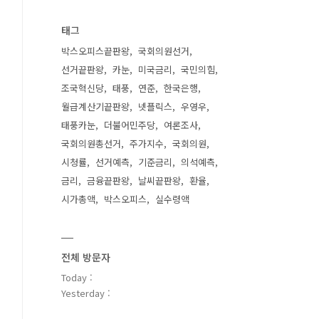
태그
박스오피스끝판왕
국회의원선거
선거끝판왕
카눈
미국금리
국민의힘
조국혁신당
태풍
연준
한국은행
월급계산기끝판왕
넷플릭스
우영우
태풍카눈
더불어민주당
여론조사
국회의원총선거
주가지수
국회의원
시청률
선거예측
기준금리
의석예측
금리
금융끝판왕
날씨끝판왕
환율
시가총액
박스오피스
실수령액
전체 방문자
Today :
Yesterday :