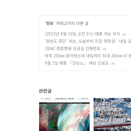
'
정보
' 카테고리의 다른 글
[2023년 8월 10일 오전 9시] 태풍 카눈 위치
(0)
'한반도 종단' 카눈, 오늘부터 직접 영향권…내일 
[정보] 종합병원 응급실 전화번호
(0)
하루 200㎜ 쏟아졌는데 내일까지 최대 300㎜ 더 
9월 2일 태풍 「힌남노」 예상 진로도
(0)
관련글