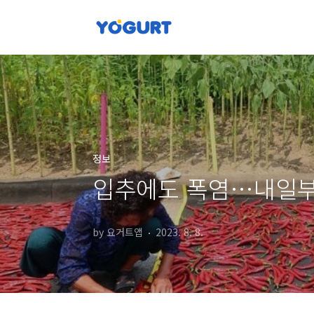
본문 바로가기
정보
입추에도 폭염…내일부
by 요거트앱
2023. 8. 8.