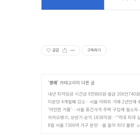
공감
구독하기
'
경제
' 카테고리의 다른 글
내년 최저임금 시간급 9천860원·월급 206만740
미분양 4개월째 감소…서울 아파트 거래 2년만에 
'여전한 거품'…서울 중간가격 주택 구입에 월소득 
카카오뱅크, 상반기 순익 1838억원…“역대 최대 
8월 서울 7300여 가구 분양…올 들어 최다 물량
(0