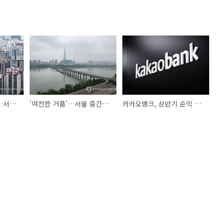
미분양 4개월째 감소…서울 아파트 거래 2년만에 4천건대 회복
'여전한 거품'…서울 중간가격 주택 구입에 월소득 44% 부담해야
카카오뱅크, 상반기 순익 1838억원…“역대 최대 실적”