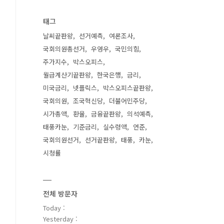
태그
날씨끝판왕
선거예측
여론조사
국회의원총선거
우영우
국민의힘
주가지수
박스오피스
월급계산기끝판왕
한국은행
금리
미국금리
넷플릭스
박스오피스끝판왕
국회의원
조국혁신당
더불어민주당
시가총액
환율
금융끝판왕
의석예측
태풍카눈
기준금리
실수령액
연준
국회의원선거
선거끝판왕
태풍
카눈
시청률
전체 방문자
Today :
Yesterday :