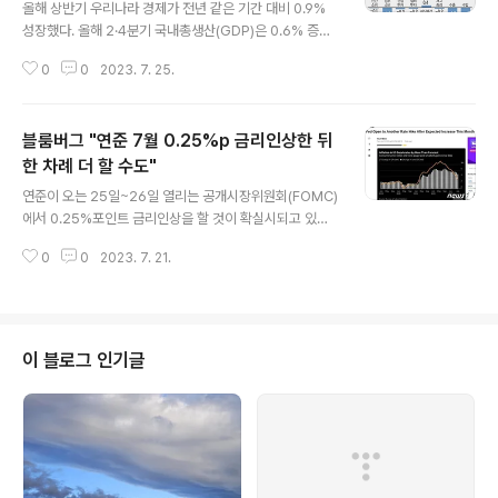
올해 상반기 우리나라 경제가 전년 같은 기간 대비 0.9%
성장했다. 올해 2·4분기 국내총생산(GDP)은 0.6% 증가
하는 데 그쳐 두 개 분기 연속 '0%대 성장률'을 기록했다.
0
0
2023. 7. 25.
수입이 수출보다 더 감소한 데 따른 '불황형 성장'으로 질적
개선도 더뎠다. 이창용 한국은행 총재가 노동·연금·교육개
혁 필요성을 강조한 가운데 뼈를 깎는 구조개혁 없이는 '저
블룸버그 "연준 7월 0.25%p 금리인상한 뒤
성장의 늪'에 빠질 수 있다는 지적이 나온다. 0%대 성장하
는 韓경제...상반기 성장률 0.9% 구조개혁 없인 '저성장
한 차례 더 할 수도"
글 내용
늪' [파이낸셜뉴스]올해 상반기 우리나라 경제가 전년 같은
연준이 오는 25일~26일 열리는 공개시장위원회(FOMC)
기간 대비 0.9% 성장했다. 올해 2·4분기 국내총생산(GD
에서 0.25%포인트 금리인상을 할 것이 확실시되고 있는
P)은 0.6% 증가하는 데 그쳐 두 개 분기 연속 '0%대 성장
가운데, 연준이 추가로 연내 또 한번의 금리인상을 할 수도
률'을 기록했다. 수입이 수출보 www.fnnews...
0
0
2023. 7. 21.
있다고 블룸버그통신이 16일(현지시간) 보도했다. 블룸버
그 "연준 7월 0.25%p 금리인상한 뒤 한 차례 더 할 수도"
(서울=뉴스1) 박형기 기자 | 연준이 오는 25일~26일 열
리는 공개시장위원회(FOMC)에서 0.25%포인트 금리인
상을 할 것이 확실시되고 있는 가운데, 연준이 추가로 연내
이 블로그 인기글
또 한번의 금리인상을 할 수도 있 www.news1.kr 출처:
뉴스1 (https://www.news1.kr/)