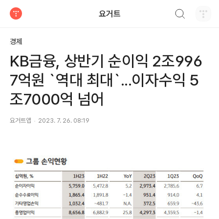
검색하기
요거트
티스토리
경제
KB금융, 상반기 순이익 2조996
7억원 `역대 최대`...이자수익 5
조7000억 넘어
요거트앱
2023. 7. 26. 08:19