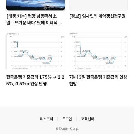
[태풍 카눈] 평양 남동쪽서 소
[정보] 임차인의 계약갱신청구권
멸…'뜨거운 바다' 탓에 이례적 긴
수명
한국은행 기준금리 1.75% → 2.2
7월 13일 한국은행 기준금리 인상
5%, 0.5%p 인상 단행
전망
의안내
티스토리
로그인
고객센터
© Daum Corp.