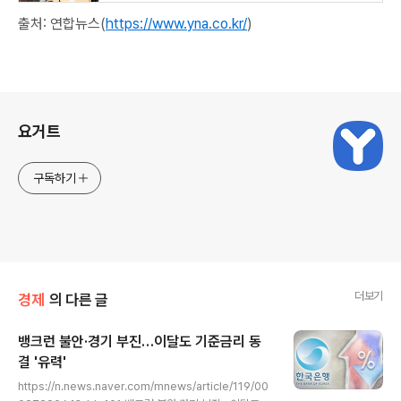
출처: 연합뉴스(
https://www.yna.co.kr/
)
로그 정보
요거트
구독하기
더보기
경제
의 다른 글
뱅크런 불안·경기 부진…이달도 기준금리 동
결 '유력'
글 내용
https://n.news.naver.com/mnews/article/119/00