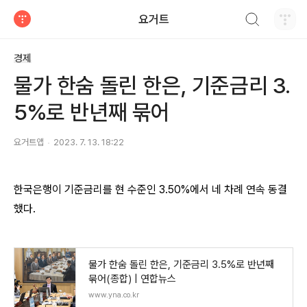
검색하기
요거트
티스토리
경제
물가 한숨 돌린 한은, 기준금리 3.
5%로 반년째 묶어
요거트앱
2023. 7. 13. 18:22
한국은행이 기준금리를 현 수준인 3.50%에서 네 차례 연속 동결
했다.
물가 한숨 돌린 한은, 기준금리 3.5%로 반년째
묶어(종합) | 연합뉴스
www.yna.co.kr