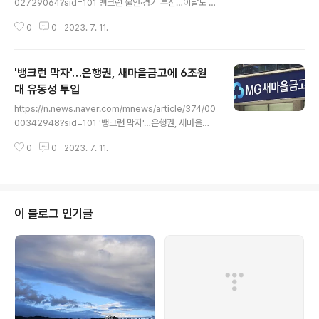
02729064?sid=101 뱅크런 불안·경기 부진…이달도 기
준금리 동결 '유력' 한국은행이 이번 달에도 기준금리를 그
0
0
2023. 7. 11.
대로 유지하며 네 차례 연속 동결 기조를 이어갈 것으로 보
인다. 최근 새마을금고 뱅크런 우려 등으로 금융시장이 불
안한 데다, 경기 회복이 더뎌지면서 n.news.naver.com
'뱅크런 막자'…은행권, 새마을금고에 6조원
대 유동성 투입
글 내용
https://n.news.naver.com/mnews/article/374/00
00342948?sid=101 '뱅크런 막자'…은행권, 새마을금
고에 6조원대 유동성 투입 새마을금고 뱅크런(대규모 예금
0
0
2023. 7. 11.
인출) 사태 진화를 위해 주요 은행들이 약 6조원 이상의 단
기 유동성 공급에 나섰습니다. 금융권에 따르면 5대 시중
은행(KB·신한·하나·우리·NH농협)과 산업은행 n.news.na
ver.com
이 블로그 인기글