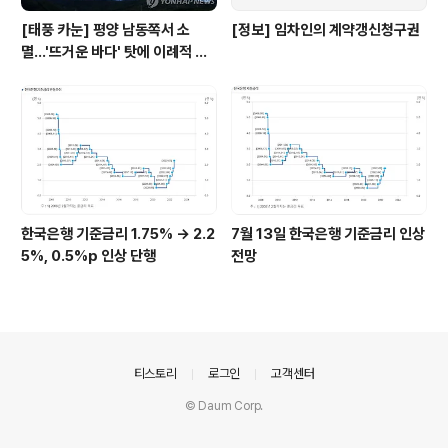
[태풍 카눈] 평양 남동쪽서 소
[정보] 임차인의 계약갱신청구권
멸…'뜨거운 바다' 탓에 이례적 긴
수명
한국은행 기준금리 1.75% → 2.2
7월 13일 한국은행 기준금리 인상
5%, 0.5%p 인상 단행
전망
의안내
티스토리
로그인
고객센터
© Daum Corp.