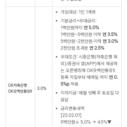
가입대상: 1인 1계좌
기본금리+우대금리:
1백만원까지
연 5.0%
1백만원~5백만원 이하
연 3.5%
5백만원~2천만원 이하
연 3.0%
2천만원 초과분
연 2.5%
우대조건: 시중은행(저축은행 제
외)/증권사 앱(APP)에서 제공하
는 오픈뱅킹에 OK읏백만통장Ⅱ
등록 익일부터 해제일 까지
연 0.
5%p
적용
OK저축은행
3.0%
OK읏백만통장Ⅱ
이자지급: 매월 셋째 주 토요일 다
음날
금리변동내역
[23.02.01]
5백만원↓
5.0% → 4.5%▼