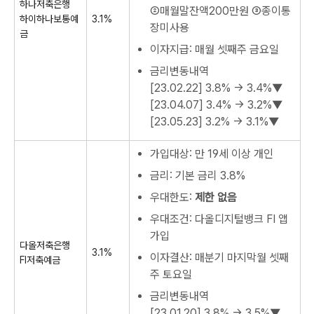
하나저축은행
②매월말잔액200만원 ③종이통
하이하나보통예
3.1%
장미사용
금
이자지급: 매월 셋째주 금요일
금리변동내역
[23.02.22]
3.8% → 3.4%▼
[23.04.07]
3.4% → 3.2%▼
[23.05.23]
3.2% → 3.1%▼
가입대상: 만 19세 이상 개인
금리: 기본 금리 3.8%
우대한도:
제한 없음
우대조건: 다올디지털뱅크 FI 앱
가입
다올저축은행
3.1%
이자결산: 매분기 마지막월 셋째
FI저축예금
주 토요일
금리변동내역
[23.01.20]
3.8% → 3.5%▼