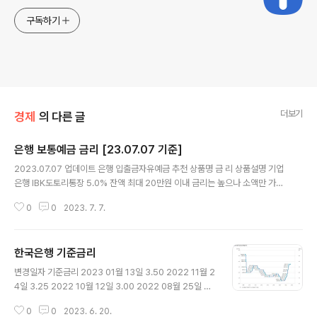
구독하기
더보기
경제
의 다른 글
은행 보통예금 금리 [23.07.07 기준]
글 내용
2023.07.07 업데이트 은행 입출금자유예금 추천 상품명 금 리 상품설명 기업
은행 IBK도토리통장 5.0% 잔액 최대 20만원 이내 금리는 높으나 소액만 가능
신한은행 한달애저금통 3.0% 1일 입금한도 3만원 잔액 최대 30만원 이내 20.
0
0
2023. 7. 7.
09.19부터 3.5% → 3.0% 인하 금리는 높으나 소액만 가능 NH농협은행 NH1
934우대통장 3.0% 가입대상: 만 19세 ~ 만 34세 금리: 기본 금리 0.10% +
우대 금리 2.90% 우대한도: 100만원 이하 금액에 한하여 우대이율 적용 이자
한국은행 기준금리
지급: 매년 3월, 6월, 9월, 12월의 넷째 일요일 필수조건: 농협은행 인터넷/스마
글 내용
트뱅킹, 올원뱅크로 월 2건 이상 이체 추가조건: ①급여 입금 ②납부자·타행 자
변경일자 기준금리 2023 01월 13일 3.50 2022 11월 2
동이체/자동납부 1건 이상 ③「NH1934 체..
4일 3.25 2022 10월 12일 3.00 2022 08월 25일 2.
50 2022 07월 13일 2.25 2022 05월 26일 1.75 20
0
0
2023. 6. 20.
22 04월 14일 1.50 2022 01월 14일 1.25 2021 11월