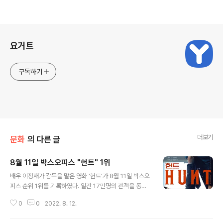
로그 정보
요거트
구독하기
더보기
문화
의 다른 글
8월 11일 박스오피스 "헌트" 1위
글 내용
배우 이정재가 감독을 맡은 영화 ‘헌트’가 8월 11일 박스오
피스 순위 1위를 기록하였다. 일간 17만명의 관객을 동원
하였고, 누적 40만명을 달성하였으며, '한산: 용의 출현'과
0
0
2022. 8. 12.
치열하게 경쟁 중이다. ‘헌트’는 이정재의 감독 데뷔작으로
1980년대 안기부에 잠입한 간첩 ‘동립’을 잡기 위해 나선