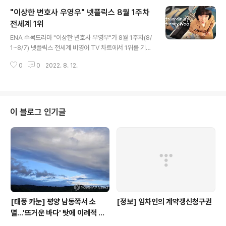
두 요원이 서로를 의심하며 벌어지는 이야기를 담았다. 이
"이상한 변호사 우영우" 넷플릭스 8월 1주차
정재, 정우성, 전혜진 주연이다. 한편 영화 '한산:용의 출
현'은 관객 500만명을 돌파한 후 손익분기점 600만명을
전세계 1위
글 내용
향해 달리는 중이다. ‘범죄도시(1269만 명)’, ‘탑건:매버
ENA 수목드라마 "이상한 변호사 우영우"가 8월 1주차(8/
릭’(752만 명), ‘닥터 스트레인지:대혼돈의 멀티버스’(58
1~8/7) 넷플릭스 전세계 비영어 TV 차트에서 1위를 기록
8만 명)에 이어 올해 4번 째로 관객 500만명을 돌파하였
하였다. 7월 1주차와 2주차에 1위를 기록하고, 3주차에 A
다.
0
0
2022. 8. 12.
LBA:시즌1에 잠시 1위를 내어준 뒤, 2주 연속 다시 1위를
차지한 것이다. 한 주간 총 6701만 시청시간을 달성해 2위
'Another Self: Season 1'의 3120만 시간을 큰 폭으로
따돌렸다. "이상한 변호사 우영우"는 일본, 대만, 홍콩, 태
국, 베트남, 인도네시아, 말레이시아, 필리핀 등지에서 모두
이 블로그 인기글
1위를 기록하는 등 아시아권을 중심으로 선풍적인 인기를
끌고 있다. 일본 대만 홍콩 태국 베트남 인도네시아 말레이
시아 필리핀
[태풍 카눈] 평양 남동쪽서 소
[정보] 임차인의 계약갱신청구권
멸…'뜨거운 바다' 탓에 이례적 긴
수명