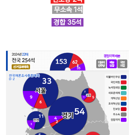
무소속 1석
경합 35석