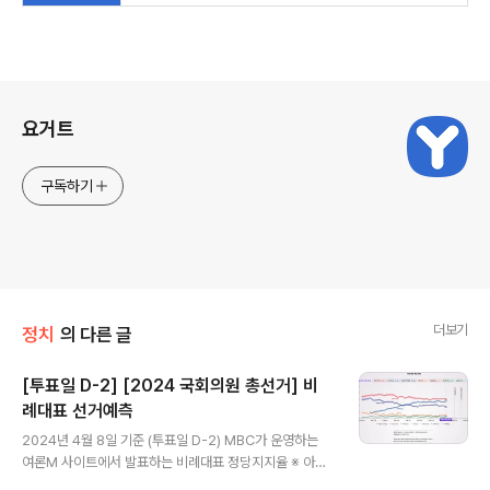
로그 정보
요거트
구독하기
더보기
정치
의 다른 글
[투표일 D-2] [2024 국회의원 총선거] 비
례대표 선거예측
글 내용
2024년 4월 8일 기준 (투표일 D-2) MBC가 운영하는
여론M 사이트에서 발표하는 비례대표 정당지지율 ※ 아래
앱을 설치하면 2024 국회의원 총선거 선거결과를 예측해