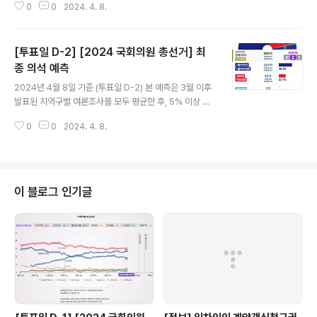
0
0
2024. 4. 8.
볼 수 있습니다. https://play.google.com/store/app
s/details?id=me.yogurthelp.election 선거끝판왕-
2024국회의원선거예측(여론조사) - Google Play 앱 2
[투표일 D-2] [2024 국회의원 총선거] 최
024년 국회의원 선거 정보 / 역대 국회의원 / 대통령 선거
개표 결과 play.google.com
종 의석 예측
글 내용
2024년 4월 8일 기준 (투표일 D-2) 본 예측은 3월 이후
발표된 지역구별 여론조사를 모두 평균한 후, 5% 이상 차
이가 나는 곳은 승패를 가르고, 5% 미만 차이가 나는 곳은
0
0
2024. 4. 8.
경합지역으로 가른 후, 양당에 균등 배분하였습니다. 여론
조사가 없는 곳은 지난 총선 결과를 반영하였습니다. 그 결
과 다음과 같이 예측되었습니다. 진보 199석 : 보수 101석
더불어민주당 181석 조국혁신당 15석 새로운미래 1석 진
보당 2석 국민의힘 95석 개혁신당 3석 자유통일당 2석 무
이 블로그 인기글
소속 1석 ※ 자세한 여론조사 내용은 아래 앱을 설치하면 볼
수 있습니다. https://play.google.com/store/apps/
details?id=me.yogurthelp.election 선거끝판왕-20
24국회의원선거예측(여..