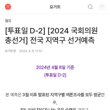
검색하기
요거트
티스토리
정치
[투표일 D-2] [2024 국회의원
총선거] 전국 지역구 선거예측
요거트앱
2024. 4. 8. 11:51
2024년 4월 8일 기준
(투표일 D-2)
본 예측은
3월 이후 발표된 지역구별 여론조사를 모두 평균
한
후,
5% 이상 차이가 나는 곳은 승패
를 가르고,